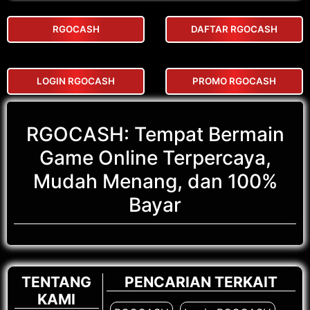
RGOCASH
DAFTAR RGOCASH
LOGIN RGOCASH
PROMO RGOCASH
RGOCASH: Tempat Bermain
Game Online Terpercaya,
Mudah Menang, dan 100%
Bayar
TENTANG
PENCARIAN TERKAIT
KAMI