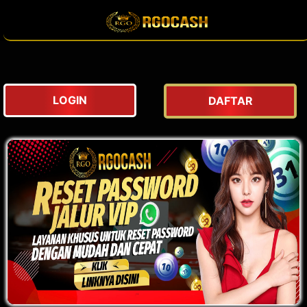
LOGIN
DAFTAR